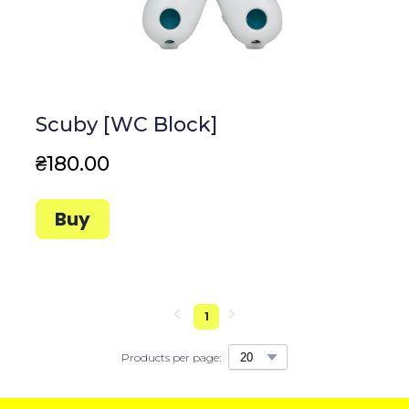
Scuby [WC Block]
₴180.00
Buy
1
Products per page: