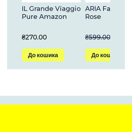
IL Grande Viaggio
ARIA Face Mis
Pure Amazon
Rose
₴270.00
₴599.00
₴449
До кошика
До кошика