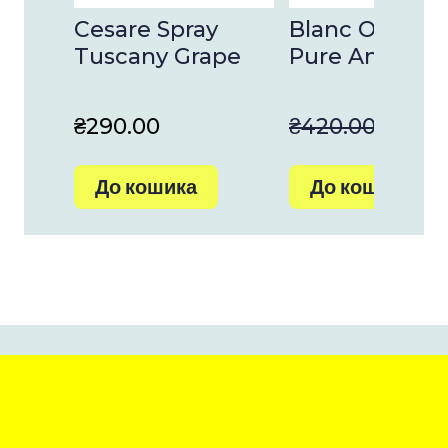
Cesare Spray
Blanc Oils 15 
Tuscany Grape
Pure Amazon
₴290.00
₴420.00
₴336
До кошика
До кошика