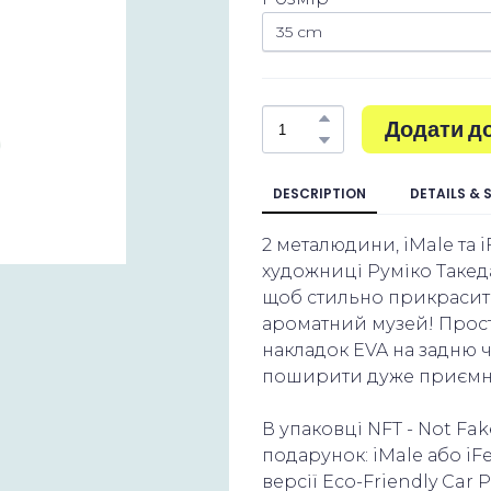
Додати д
DESCRIPTION
DETAILS & 
2 металюдини, iMale та 
художниці Руміко Такеда,
щоб стильно прикрасити
ароматний музей! Прост
накладок EVA на задню ч
поширити дуже приємни
В упаковці NFT - Not F
подарунок: iMale або iF
версії Eco-Friendly Car 