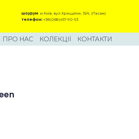
шоурум
: м.Київ, вул.Хрещатик, 15/4, (Пасаж)
телефон:
+38(068)457-90-93
ПРО НАС
КОЛЕКЦІЇ
КОНТАКТИ
reen