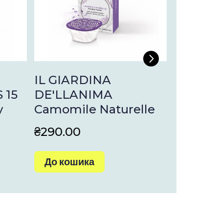
IL GIARDINA
Queen 
 15
DE'LLANIMA
y
Camomile Naturelle
₴290.00
₴2 700.
До кошика
До кош