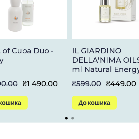
 of Cuba Duo -
IL GIARDINO
y
DELLA'NIMA OILS
ml Natural Energ
90.00
₴1 490.00
₴599.00
₴449.00
 кошика
До кошика