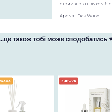
отриманого шляхом біоф
Аромат: Oak Wood
...це також тобі може сподобатись 
ежене
Знижка