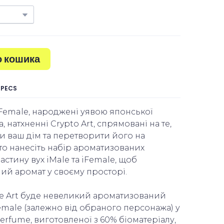
о кошика
SPECS
iFemale, народжені уявою японської
 натхненні Crypto Art, спрямовані на те,
 ваш дім та перетворити його на
о нанесіть набір ароматизованих
астину вух iMale та iFemale, щоб
й аромат у своєму просторі.
ake Art буде невеликий ароматизований
emale (залежно від обраного персонажа) у
Perfume, виготовленої з 60% біоматеріалу,