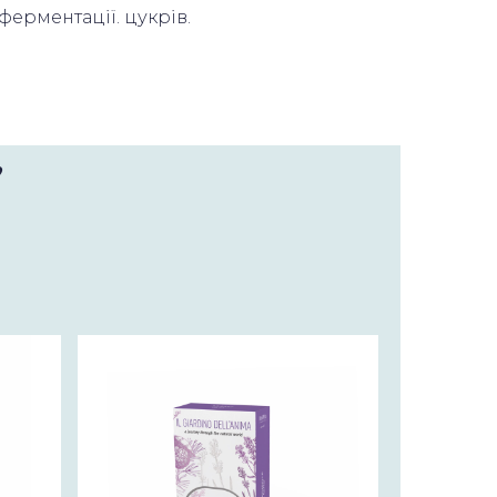
ерментації. цукрів.
♥