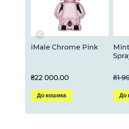
iMale Chrome Pink
Mint
Spra
₴22 000.00
₴1 9
До кошика
До