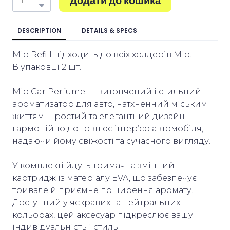
Додати до кошика
DESCRIPTION
DETAILS & SPECS
Mio Refill підходить до всіх холдерів Mio.
В упаковці 2 шт.
Mio Car Perfume — витончений і стильний
ароматизатор для авто, натхненний міським
життям. Простий та елегантний дизайн
гармонійно доповнює інтер’єр автомобіля,
надаючи йому свіжості та сучасного вигляду.
У комплекті йдуть тримач та змінний
картридж із матеріалу EVA, що забезпечує
тривале й приємне поширення аромату.
Доступний у яскравих та нейтральних
кольорах, цей аксесуар підкреслює вашу
індивідуальність і стиль.