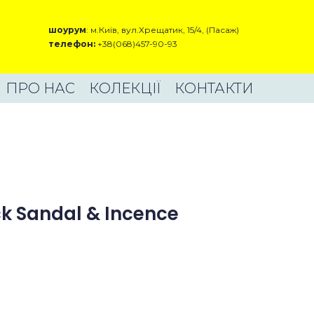
шоурум
: м.Київ, вул.Хрещатик, 15/4, (Пасаж)
телефон:
+38(068)457-90-93
ПРО НАС
КОЛЕКЦІЇ
КОНТАКТИ
k Sandal & Incence