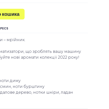
о кошика
SPECS
и – мрійник.
оматизатори, що зроблять вашу машину
йте нові аромати колекції 2022 року!
 ноти диму
асмин, ноти бурштину
андалове дерево, нотки шкіри, ладан