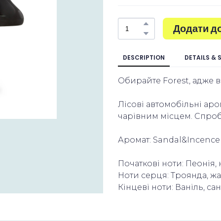
Додати д
DESCRIPTION
DETAILS & 
Обирайте Forest, адже в
Лісові автомобільні ар
чарівним місцем. Спробу
Аромат: Sandal&Incence
Початкові ноти: Пеонія,
Ноти серця: Троянда, ж
Кінцеві ноти: Ваніль, с