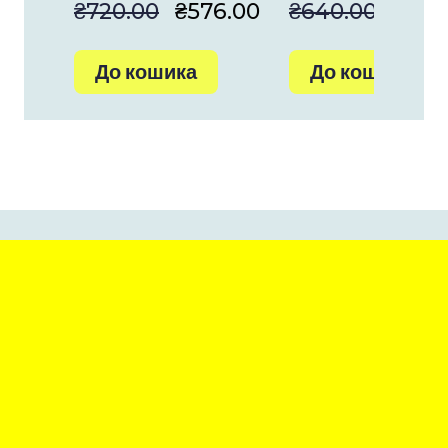
₴720.00
₴576.00
₴640.00
₴480
До кошика
До кошика