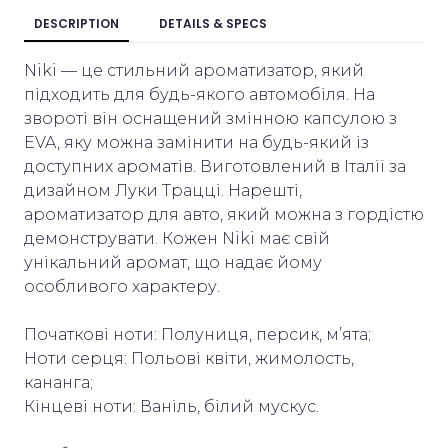
DESCRIPTION
DETAILS & SPECS
Niki — це стильний ароматизатор, який
підходить для будь-якого автомобіля. На
звороті він оснащений змінною капсулою з
EVA, яку можна замінити на будь-який із
доступних ароматів. Виготовлений в Італії за
дизайном Луки Трацці. Нарешті,
ароматизатор для авто, який можна з гордістю
демонструвати. Кожен Niki має свій
унікальний аромат, що надає йому
особливого характеру.
Початкові ноти: Полуниця, персик, м’ята;
Ноти серця: Польові квіти, жимолость,
кананга;
Кінцеві ноти: Ваніль, білий мускус.