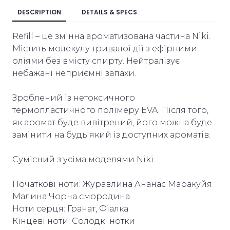
DESCRIPTION
DETAILS & SPECS
Refill – це змінна ароматизована частина Niki.
Містить молекулу тривалої дії з ефірними
оліями без вмісту спирту. Нейтралізує
небажані неприємні запахи.
Зроблений із нетоксичного
термопластичного полімеру EVA. Після того,
як аромат буде вивітрений, його можна буде
замінити на будь який із доступних ароматів.
Сумісний з усіма моделями Niki.
Початкові ноти: Журавлина Ананас Маракуйя
Малина Чорна смородина
Ноти серця: Гранат, Фіалка
Кінцеві ноти: Солодкі нотки