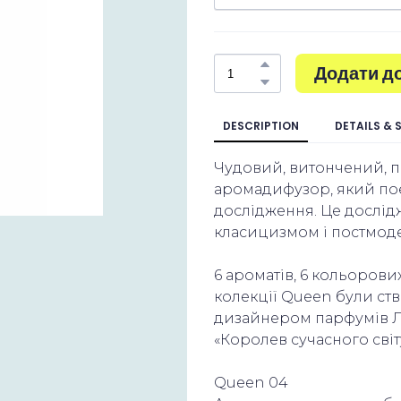
Додати д
DESCRIPTION
DETAILS & 
Чудовий, витончений, 
аромадифузор, який поє
дослідження. Це дослід
класицизмом і постмод
6 ароматів, 6 кольорових
колекції Queen були ст
дизайнером парфумів Л
«Королев сучасного світ
Queen 04