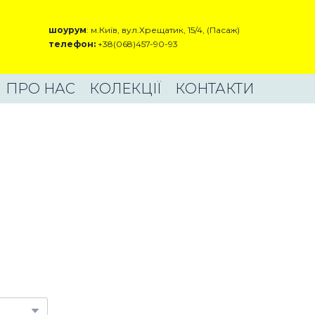
шоурум
: м.Київ, вул.Хрещатик, 15/4, (Пасаж)
телефон:
+38(068)457-90-93
ПРО НАС
КОЛЕКЦІЇ
КОНТАКТИ