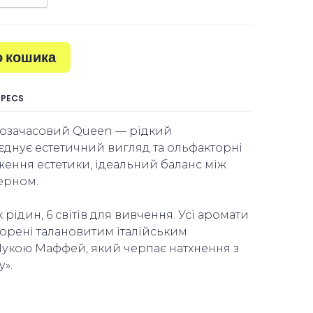
о кошика
SPECS
позачасовий Queen — рідкий
днує естетичний вигляд та ольфакторні
ження естетики, ідеальний баланс між
ерном.
 рідин, 6 світів для вивчення. Усі аромати
ворені талановитим італійським
укою Маффей, який черпає натхнення з
у».