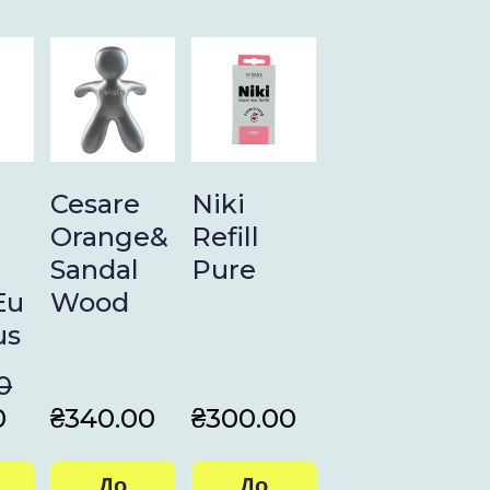
Cesare
Niki
Orange&
Refill
Sandal
Pure
Eu
Wood
us
0
0
₴340.00
₴300.00
До
До