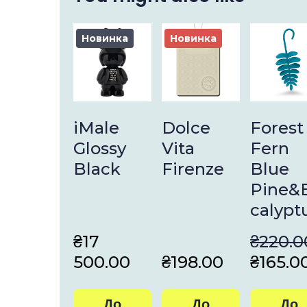
Новинка
Новинка
iMale
Dolce
Forest
Glossy
Vita
Fern
Black
Firenze
Blue
Pine&
calypt
₴17 
₴220.0
500.00
₴198.00
₴165.0
До
До
До