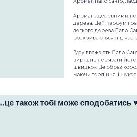
Аромат: пало санто, лаб
Аромат з деревними но
дерева. Цей парфум грає 
легкого дерева Пало Са
розкриваються під час 
Гуру вважають Пало Сан
вирішив пов’язати його 
швидко». Це образ корол
маючи терпіння, і шука
...це також тобі може сподобатись 