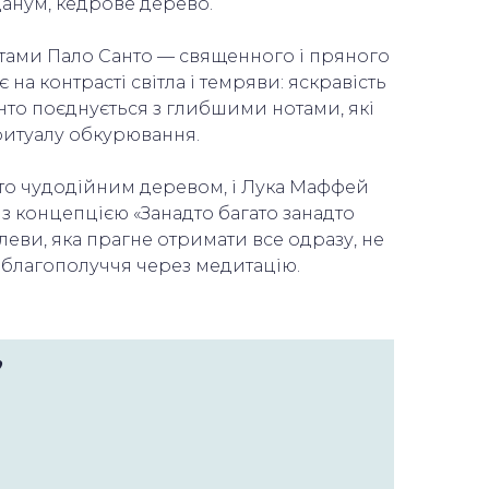
данум, кедрове дерево.
тами Пало Санто — священного і пряного
на контрасті світла і темряви: яскравість
нто поєднується з глибшими нотами, які
ритуалу обкурювання.
то чудодійним деревом, і Лука Маффей
з концепцією «Занадто багато занадто
еви, яка прагне отримати все одразу, не
є благополуччя через медитацію.
♥