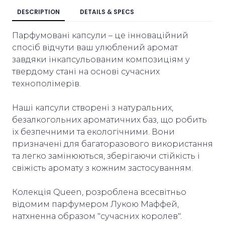
DESCRIPTION
DETAILS & SPECS
Парфумовані капсули – це інноваційний
спосіб відчути ваш улюблений аромат
завдяки інкапсульованим композиціям у
твердому стані на основі сучасних
технополімерів.
Наші капсули створені з натуральних,
безалкогольних ароматичних баз, що робить
їх безпечними та екологічними. Вони
призначені для багаторазового використання
та легко замінюються, зберігаючи стійкість і
свіжість аромату з кожним застосуванням.
Колекція Queen, розроблена всесвітньо
відомим парфумером Лукою Маффей,
натхненна образом "сучасних королев".