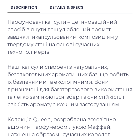
DESCRIPTION
DETAILS & SPECS
Парфумовані капсули – це інноваційний
спосіб відчути ваш улюблений аромат
завдяки інкапсульованим композиціям у
твердому стані на основі сучасних
технополімерів.
Наші капсули створені з натуральних,
безалкогольних ароматичних баз, що робить
їх безпечними та екологічними. Вони
призначені для багаторазового використання
та легко замінюються, зберігаючи стійкість і
свіжість аромату з кожним застосуванням.
Колекція Queen, розроблена всесвітньо
відомим парфумером Лукою Маффей,
натхненна образом "сучасних королев".